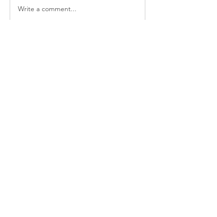
Write a comment...
소개
매일 아침 말씀으로 드리는 기도문
명
thelivingchurch202
팔로우
thelivingchurch202
taekwonlim
팔로우
taekwonlim
Sung Ahn
팔로우
헌호 이
팔로우
kookhyunim210138
팔로우
kookhyunim210138
전체 회원 보기(7명)