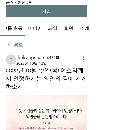
공개
·
회원 7명
가입
그룹 활동
미디어
파일
회원
소개
뒤로
thelivingchurch202
thelivingchurch202
2022년 10월 12일
2022년 10월 13일(목) 여호와께
서 인정하시는 의인의 길에 서게
하소서