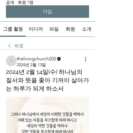
공개
·
회원 7명
가입
그룹 활동
미디어
파일
회원
소개
뒤로
thelivingchurch202
thelivingchurch202
2024년 2월 13일
2024년 2월 14일(수) 하나님의
질서와 뜻을 좇아 기꺼이 살아가
는 하루가 되게 하소서