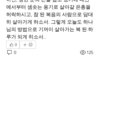
에서부터 샘솟는 용기로 살아갈 은총을 
허락하시고, 참 된 복음의 사람으로 담대
히 살아가게 하소서. 그렇게 오늘도 하나
님의 방법으로 기꺼이 살아가는 복 된 하
루가 되게 히소서..
0
0
125
댓글을 입력하세요.
소개
매일 아침 말씀으로 드리는 기도문
명
thelivingchurch202
팔로우
thelivingchurch202
taekwonlim
팔로우