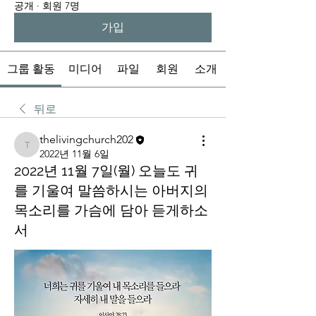
공개
·
회원 7명
가입
그룹 활동
미디어
파일
회원
소개
뒤로
thelivingchurch202
thelivingchurch202
2022년 11월 6일
2022년 11월 7일(월) 오늘도 귀
를 기울여 말씀하시는 아버지의
목소리를 가슴에 담아 듣게하소
서