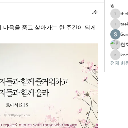
명
the
thelivin
tae
주님의 마음을 품고 살아가는 한 주간이 되게
taekwon
Su
헌호
koo
kookhyu
전체 회원