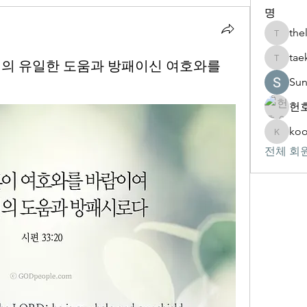
명
the
thelivin
tae
) 우리의 유일한 도움과 방패이신 여호와를
taekwon
Su
헌호
koo
kookhyu
전체 회원