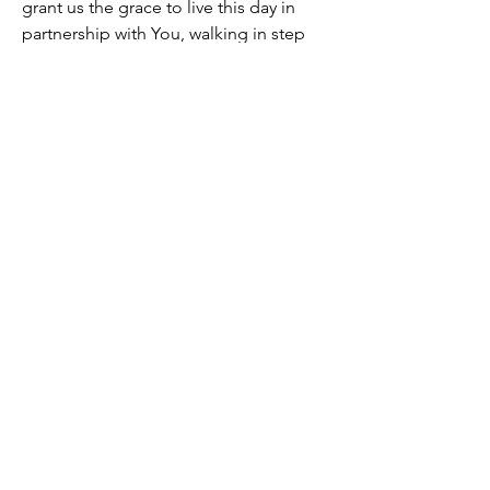
grant us the grace to live this day in 
partnership with You, walking in step 
with Your plans and purposes. May we 
be faithful to Your calling and find joy 
in being used for Your glory.
0
0
112
Escribir un comentario...
소개
매일 아침 말씀으로 드리는 기도문
명
thelivingchurch202
팔로우
thelivingchurch202
taekwonlim
팔로우
taekwonlim