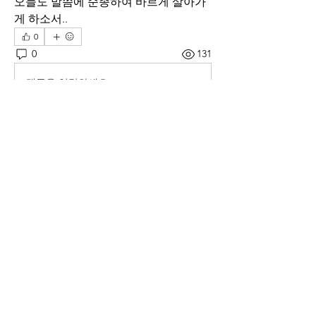
오늘도 말씀에 순종하여 바르게 살아가
게 하소서..
0
0
131
댓글을 입력하세요.
소개
매일 아침 말씀으로 드리는 기도문
명
thelivingchurch202
팔로우
thelivingchurch202
taekwonlim
팔로우
taekwonlim
Sung Ahn
팔로우
헌호 이
팔로우