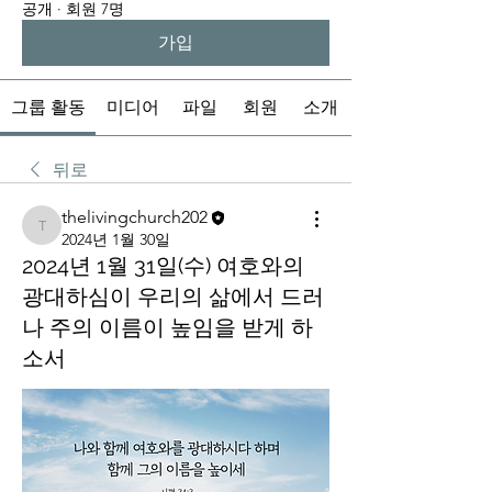
공개
·
회원 7명
가입
그룹 활동
미디어
파일
회원
소개
뒤로
thelivingchurch202
thelivingchurch202
2024년 1월 30일
2024년 1월 31일(수) 여호와의
광대하심이 우리의 삶에서 드러
나 주의 이름이 높임을 받게 하
소서