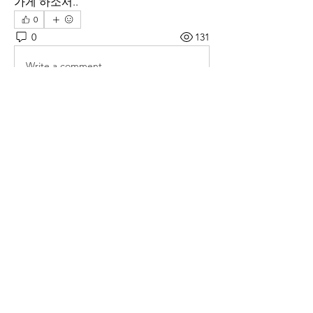
가게 하소서..
0
0
131
Write a comment...
소개
매일 아침 말씀으로 드리는 기도문
명
thelivingchurch202
팔로우
thelivingchurch202
taekwonlim
팔로우
taekwonlim
Sung Ahn
팔로우
헌호 이
팔로우
kookhyunim210138
팔로우
kookhyunim210138