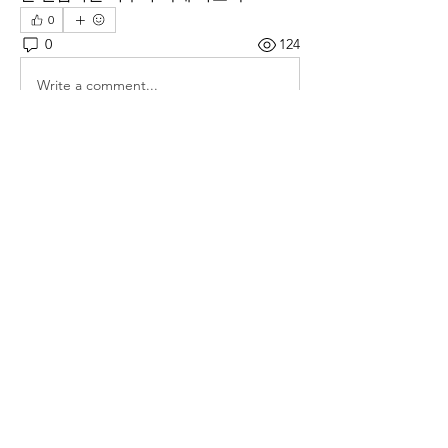
0
0
124
Write a comment...
소개
매일 아침 말씀으로 드리는 기도문
명
thelivingchurch202
팔로우
thelivingchurch202
taekwonlim
팔로우
taekwonlim
Sung Ahn
팔로우
헌호 이
팔로우
kookhyunim210138
팔로우
kookhyunim210138