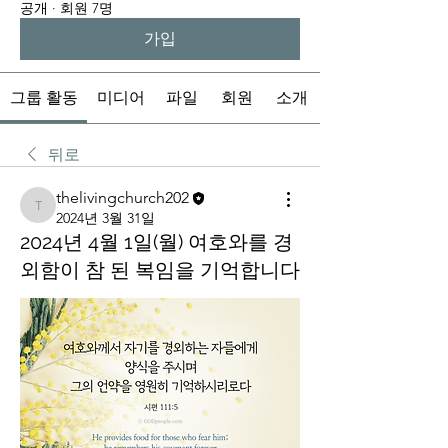
공개
·
회원 7명
가입
그룹 활동
미디어
파일
회원
소개
뒤로
thelivingchurch202
thelivingchurch202
2024년 3월 31일
2024년 4월 1일(월) 여호와를 경
외함이 참 된 복임을 기억합니다