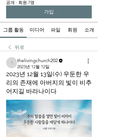
공개
·
회원 7명
가입
그룹 활동
미디어
파일
회원
소개
뒤로
thelivingchurch202
thelivingchurch202
2023년 12월 12일
2023년 12월 13일(수) 우둔한 우
리의 존재에 아버지의 빛이 비추
어지길 바라나이다