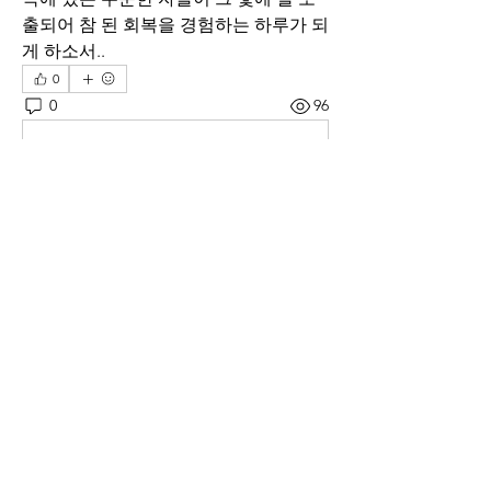
출되어 참 된 회복을 경험하는 하루가 되
게 하소서..
0
0
96
Write a comment...
소개
매일 아침 말씀으로 드리는 기도문
명
thelivingchurch202
팔로우
thelivingchurch202
taekwonlim
팔로우
taekwonlim
Sung Ahn
팔로우
헌호 이
팔로우