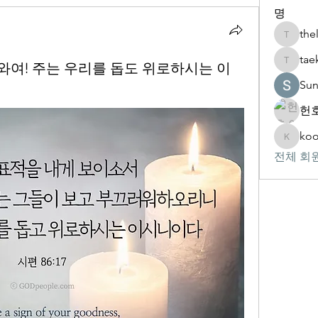
명
the
thelivin
tae
 여호와여! 주는 우리를 돕도 위로하시는 이
taekwon
Su
헌호
koo
kookhyu
전체 회원