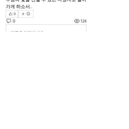
가게 하소서..
0
0
124
댓글을 입력하세요.
소개
매일 아침 말씀으로 드리는 기도문
명
thelivingchurch202
팔로우
thelivingchurch202
taekwonlim
팔로우
taekwonlim
Sung Ahn
팔로우
헌호 이
팔로우