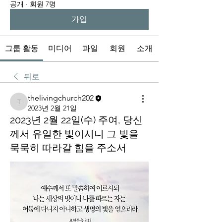
공개
·
회원 7명
가입
그룹 활동
미디어
파일
회원
소개
뒤로
thelivingchurch202
thelivingchurch202
2023년 2월 21일
2023년 2월 22일(수) 주여, 당신
께서 유일한 빛이시니 그 빛을
묵묵히 따라갈 힘을 주소서