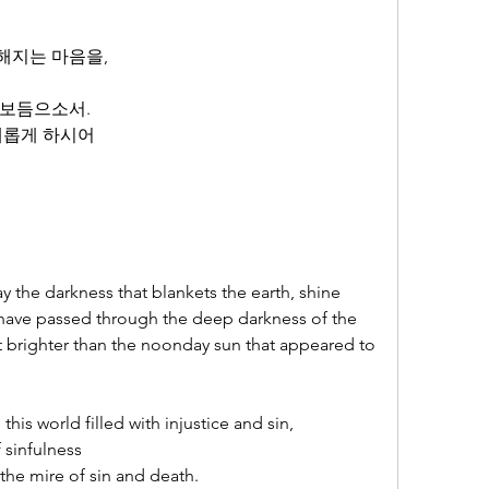
해지는 마음을,
 보듬으소서.
새롭게 하시어
y the darkness that blankets the earth, shine 
Your radiant light upon us who have passed through the deep darkness of the 
ht brighter than the noonday sun that appeared to 
his world filled with injustice and sin,
 sinfulness
 the mire of sin and death.