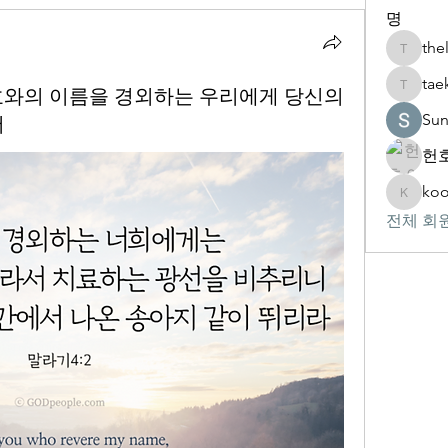
명
the
thelivin
tae
) 여호와의 이름을 경외하는 우리에게 당신의
taekwon
Su
서
헌호
koo
kookhyu
전체 회원