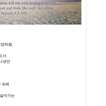
태양처럼,
소서.
만나셨던
상 속에
 살아가는