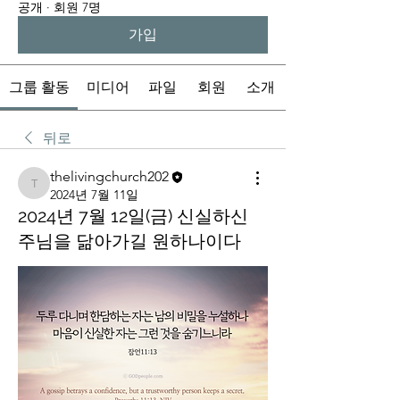
공개
·
회원 7명
가입
그룹 활동
미디어
파일
회원
소개
뒤로
thelivingchurch202
thelivingchurch202
2024년 7월 11일
2024년 7월 12일(금) 신실하신
주님을 닮아가길 원하나이다