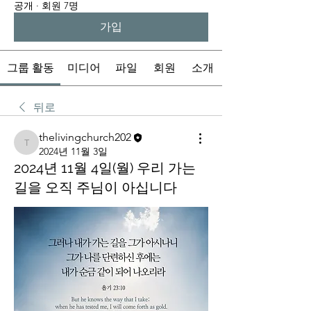
공개
·
회원 7명
가입
그룹 활동
미디어
파일
회원
소개
뒤로
thelivingchurch202
thelivingchurch202
2024년 11월 3일
2024년 11월 4일(월) 우리 가는
길을 오직 주님이 아십니다