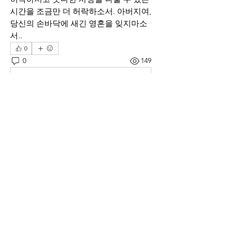
시간을 조금만 더 허락하소서. 아버지여, 
당신의 손바닥에 새긴 영혼을 잊지마소
서..
0
0
149
Write a comment...
소개
매일 아침 말씀으로 드리는 기도문
명
thelivingchurch202
팔로우
thelivingchurch202
taekwonlim
팔로우
taekwonlim
Sung Ahn
팔로우