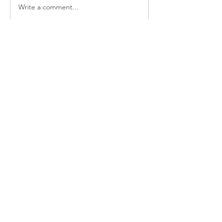
Write a comment...
소개
매일 아침 말씀으로 드리는 기도문
명
thelivingchurch202
팔로우
thelivingchurch202
taekwonlim
팔로우
taekwonlim
Sung Ahn
팔로우
헌호 이
팔로우
kookhyunim210138
팔로우
kookhyunim210138
전체 회원 보기(7명)