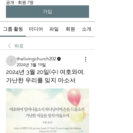
공개
·
회원 7명
가입
그룹 활동
미디어
파일
회원
소개
뒤로
thelivingchurch202
thelivingchurch202
2024년 3월 19일
2024년 3월 20일(수) 여호와여,
가난한 우리를 잊지 마소서