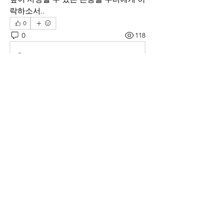
락하소서..
0
0
118
Bir yorum yazın...
소개
매일 아침 말씀으로 드리는 기도문
명
thelivingchurch202
팔로우
thelivingchurch202
taekwonlim
팔로우
taekwonlim
Sung Ahn
팔로우
헌호 이
팔로우