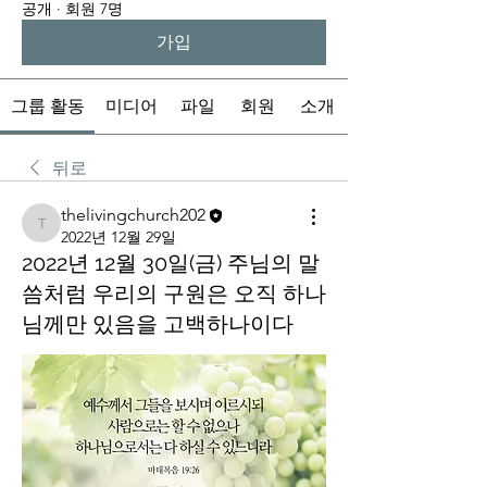
공개
·
회원 7명
가입
그룹 활동
미디어
파일
회원
소개
뒤로
thelivingchurch202
thelivingchurch202
2022년 12월 29일
2022년 12월 30일(금) 주님의 말
씀처럼 우리의 구원은 오직 하나
님께만 있음을 고백하나이다