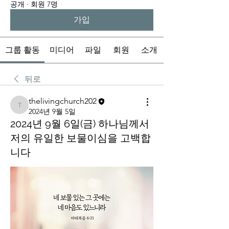
공개
·
회원 7명
가입
그룹 활동
미디어
파일
회원
소개
뒤로
thelivingchurch202
thelivingchurch202
2024년 9월 5일
2024년 9월 6일(금) 하나님께서
저의 유일한 보물이심을 고백합
니다