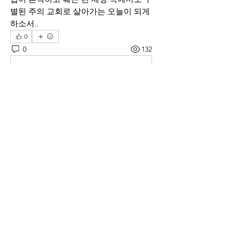
별된 주의 교회로 살아가는 오늘이 되게 
하소서..
0
0
132
Write a comment...
소개
매일 아침 말씀으로 드리는 기도문
명
thelivingchurch202
팔로우
thelivingchurch202
taekwonlim
팔로우
taekwonlim
Sung Ahn
팔로우
헌호 이
팔로우