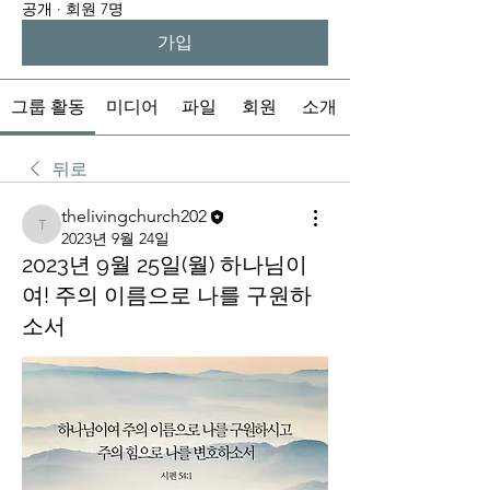
공개
·
회원 7명
가입
그룹 활동
미디어
파일
회원
소개
뒤로
thelivingchurch202
thelivingchurch202
2023년 9월 24일
2023년 9월 25일(월) 하나님이
여! 주의 이름으로 나를 구원하
소서