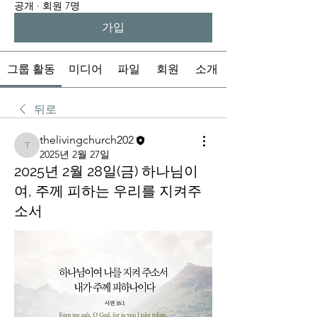
공개
·
회원 7명
가입
그룹 활동
미디어
파일
회원
소개
뒤로
thelivingchurch202
thelivingchurch202
2025년 2월 27일
2025년 2월 28일(금) 하나님이
여, 주께 피하는 우리를 지켜주
소서