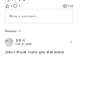
1
1
116
Write a comment...
Newest
헌호 이
Feb 27, 2025
강하신 주님께 기대어 살며 주께 피하여
보호를 받으며 새 힘을 주시는 아버지의
나라와 의를 위해 살 힘과 믿음을 주소서
Like
Reply
소개
매일 아침 말씀으로 드리는 기도문
명