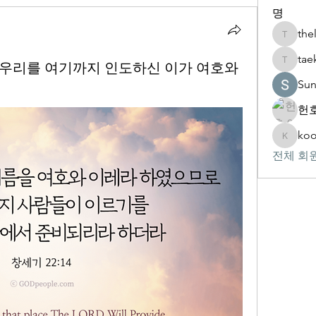
명
the
thelivin
tae
 오늘 우리를 여기까지 인도하신 이가 여호와
taekwon
Su
헌호
koo
kookhyu
전체 회원