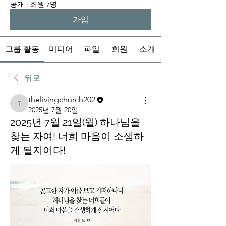
공개
·
회원 7명
가입
그룹 활동
미디어
파일
회원
소개
뒤로
thelivingchurch202
thelivingchurch202
2025년 7월 20일
2025년 7월 21일(월) 하나님을
찾는 자여! 너희 마음이 소생하
게 될지어다!