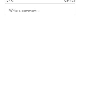
0
153
Write a comment...
소개
매일 아침 말씀으로 드리는 기도문
명
thelivingchurch202
팔로우
thelivingchurch202
taekwonlim
팔로우
taekwonlim
Sung Ahn
팔로우
헌호 이
팔로우
kookhyunim210138
팔로우
kookhyunim210138
전체 회원 보기(7명)