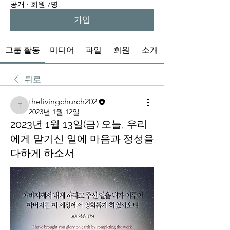
공개
·
회원 7명
가입
그룹 활동
미디어
파일
회원
소개
뒤로
thelivingchurch202
thelivingchurch202
2023년 1월 12일
2023년 1월 13일(금) 오늘, 우리
에게 맡기신 일에 마음과 정성을
다하게 하소서