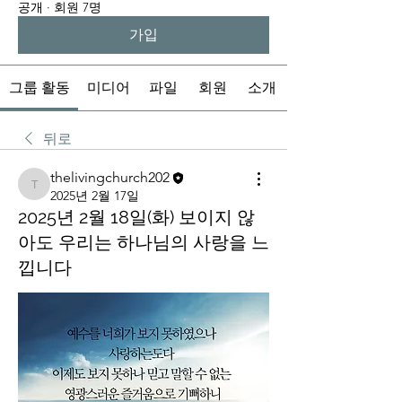
공개
·
회원 7명
가입
그룹 활동
미디어
파일
회원
소개
뒤로
thelivingchurch202
thelivingchurch202
2025년 2월 17일
2025년 2월 18일(화) 보이지 않
아도 우리는 하나님의 사랑을 느
낍니다