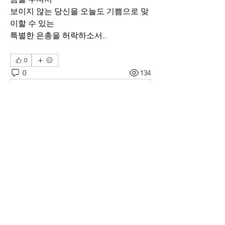
보이지 않는 당신을 오늘도 기쁨으로 맞
이할 수 있는 
특별한 은총을 허락하소서..
0
0
134
Write a comment...
소개
매일 아침 말씀으로 드리는 기도문
명
thelivingchurch202
팔로우
thelivingchurch202
taekwonlim
팔로우
taekwonlim