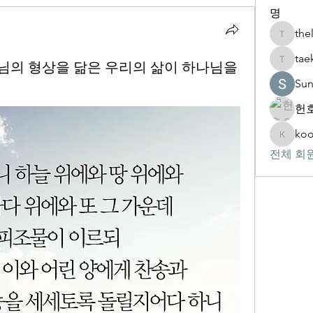
명
the
thelivin
tae
 하나님의 형상을 닮은 우리의 삶이 하나님을
taekwon
Su
헌호
koo
kookhyu
전체 회원