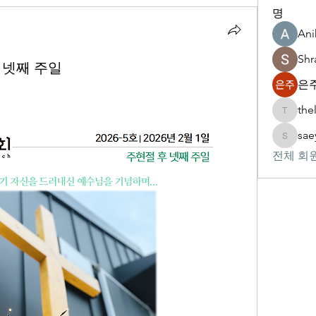
명
Ani
Shr
후 넷째 주일
은주
the
thelivin
sae
saeypsk
전체 회원