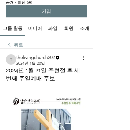
공개
·
회원 6명
가입
그룹 활동
미디어
파일
회원
소개
뒤로
thelivingchurch202
thelivingchurch202
2024년 1월 20일
2024년 1월 21일 주현절 후 세
번째 주일예배 주보