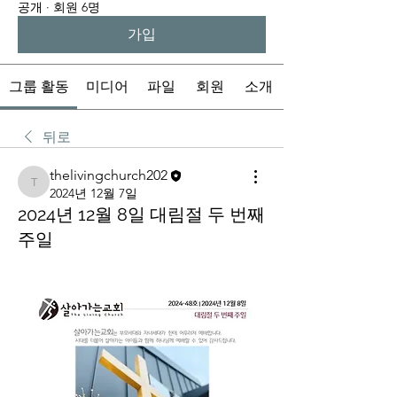
공개
·
회원 6명
가입
그룹 활동
미디어
파일
회원
소개
뒤로
thelivingchurch202
thelivingchurch202
2024년 12월 7일
2024년 12월 8일 대림절 두 번째
주일