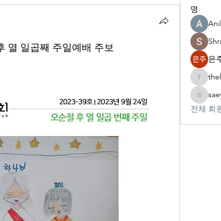
명
Ani
Shr
절 후 열 일곱째 주일예배 주보
은주
the
thelivin
sae
saeypsk
전체 회원