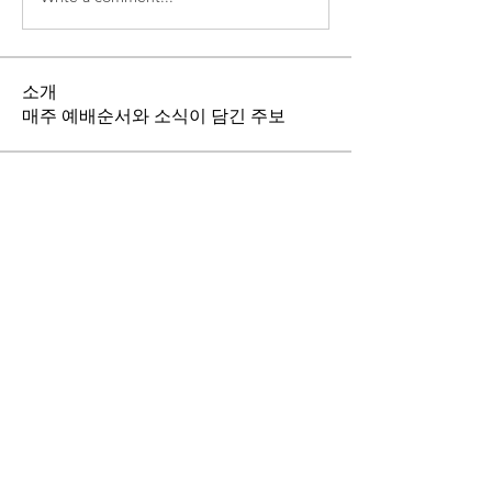
소개
매주 예배순서와 소식이 담긴 주보
명
Aniket Gurav
팔로우
Shraddha Nevase
팔로우
은주 이
팔로우
thelivingchurch202
팔로우
thelivingchurch202
saeypsky
팔로우
saeypsky
전체 회원 보기(6명)