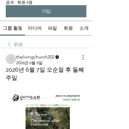
공개
·
회원 6명
가입
그룹 활동
미디어
파일
회원
소개
뒤로
thelivingchurch202
thelivingchurch202
2026년 6월 6일
2026년 6월 7일 오순절 후 둘째
주일