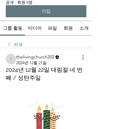
공개
·
회원 6명
가입
그룹 활동
미디어
파일
회원
소개
뒤로
thelivingchurch202
thelivingchurch202
2024년 12월 21일
2024년 12월 22일 대림절 네 번
째 / 성탄주일