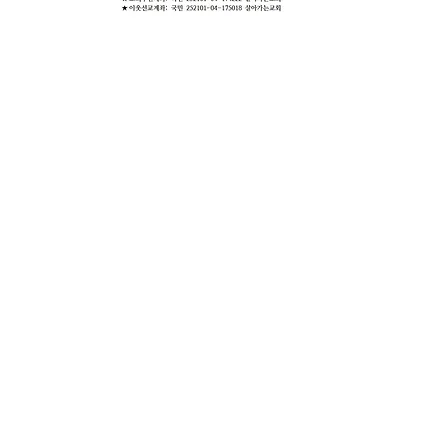
성탄예배(1222 성탄예배)
.pdf
PDF 다운로드 • 555KB
0
0
21
Write a comment...