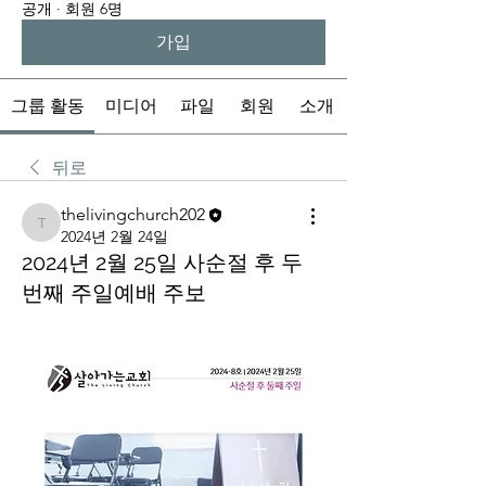
공개
·
회원 6명
가입
그룹 활동
미디어
파일
회원
소개
뒤로
thelivingchurch202
thelivingchurch202
2024년 2월 24일
2024년 2월 25일 사순절 후 두
번째 주일예배 주보