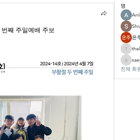
명
Ani
Shr
 두 번째 주일예배 주보
은주
the
thelivin
sae
saeypsk
전체 회원