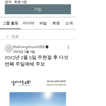
공개
·
회원 6명
가입
그룹 활동
미디어
파일
회원
소개
뒤로
thelivingchurch202
thelivingchurch202
2023년 2월 4일
2023년 2월 5일 주현절 후 다섯
번째 주일예배 주보