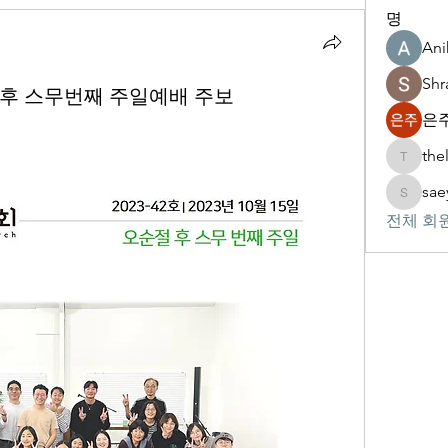
명
Ani
Shr
순절 후 스무번째 주일예배 주보
은주
the
thelivin
sae
saeypsk
전체 회원