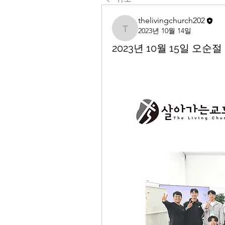
thelivingchurch202
2023년 10월 14일
thelivingchurch202
2023년 10월 15일 오