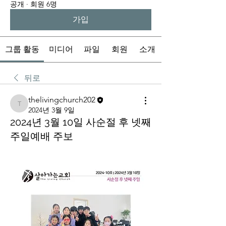
공개
·
회원 6명
가입
그룹 활동
미디어
파일
회원
소개
뒤로
thelivingchurch202
thelivingchurch202
2024년 3월 9일
2024년 3월 10일 사순절 후 넷째
주일예배 주보