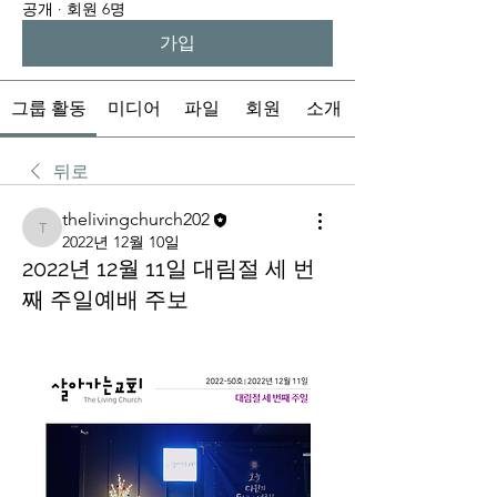
공개
·
회원 6명
가입
그룹 활동
미디어
파일
회원
소개
뒤로
thelivingchurch202
thelivingchurch202
2022년 12월 10일
2022년 12월 11일 대림절 세 번
째 주일예배 주보