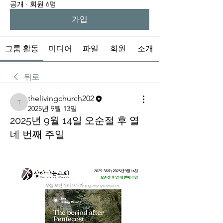
공개
·
회원 6명
가입
그룹 활동
미디어
파일
회원
소개
뒤로
thelivingchurch202
thelivingchurch202
2025년 9월 13일
2025년 9월 14일 오순절 후 열
네 번째 주일