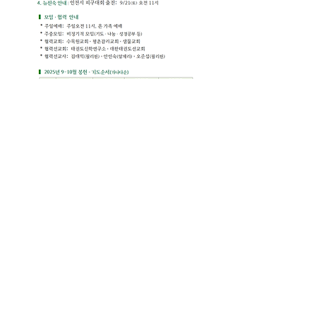
주일예배주보(250914, 오순절14)
.pdf
PDF 다운로드 • 854KB
0
0
27