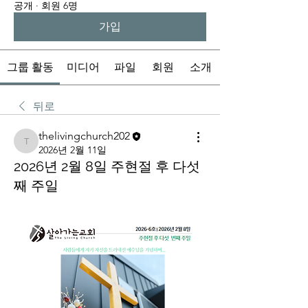
공개
·
회원 6명
가입
그룹 활동
미디어
파일
회원
소개
뒤로
thelivingchurch202
thelivingchurch202
2026년 2월 11일
2026년 2월 8일 주현절 후 다섯
째 주일