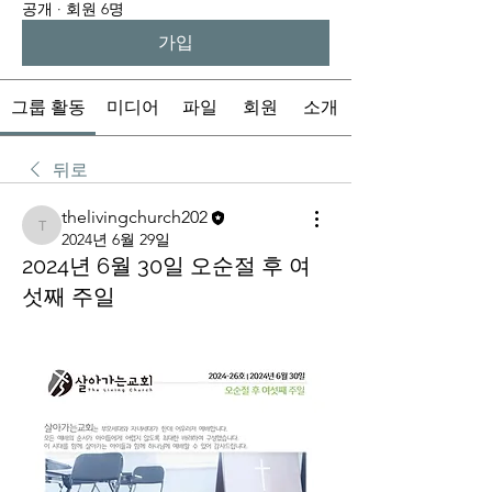
공개
·
회원 6명
가입
그룹 활동
미디어
파일
회원
소개
뒤로
thelivingchurch202
thelivingchurch202
2024년 6월 29일
2024년 6월 30일 오순절 후 여
섯째 주일