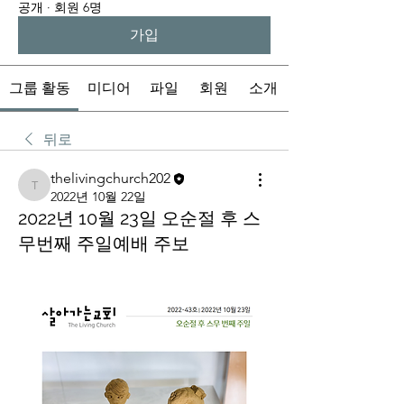
공개
·
회원 6명
가입
그룹 활동
미디어
파일
회원
소개
뒤로
thelivingchurch202
thelivingchurch202
2022년 10월 22일
2022년 10월 23일 오순절 후 스
무번째 주일예배 주보