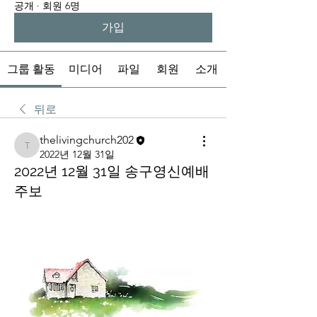
공개
·
회원 6명
가입
그룹 활동
미디어
파일
회원
소개
뒤로
thelivingchurch202
thelivingchurch202
2022년 12월 31일
2022년 12월 31일 송구영신예배
주보