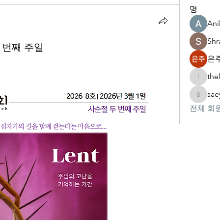
명
Ani
Shr
두 번째 주일
은주
the
thelivin
sae
saeypsk
전체 회원