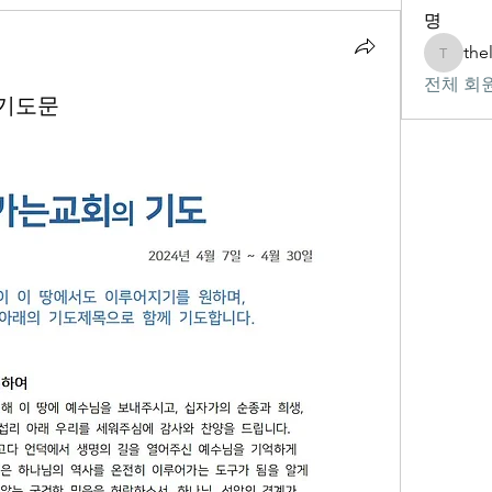
명
the
thelivin
전체 회원
 기도문