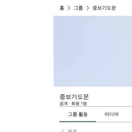
홈
그룹
중보기도문
중보기도문
공개
·
회원 1명
그룹 활동
미디어
뒤로