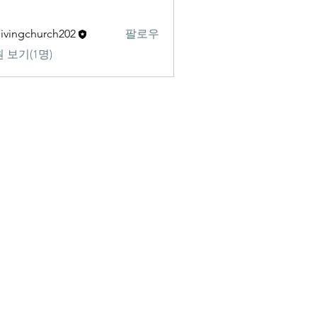
livingchurch202
팔로우
gchurch202
 보기(1명)