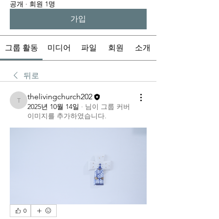
공개
·
회원 1명
가입
그룹 활동
미디어
파일
회원
소개
뒤로
thelivingchurch202
thelivingchurch202
2025년 10월 14일
·
님이 그룹 커버
이미지를 추가하였습니다.
0