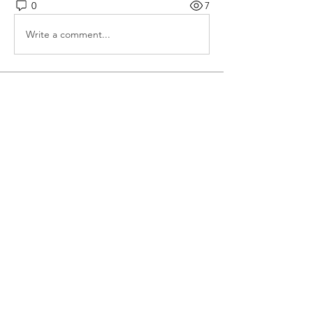
0
7
Write a comment...
소개
<개인과 가정, 교회공동체와 다음세대,
나라와 민족, 세계 열방>이 회복되기를
위해
명
thelivingchurch202
팔로우
thelivingchurch202
전체 회원 보기(1명)
​강화군 송해면 전망대로75