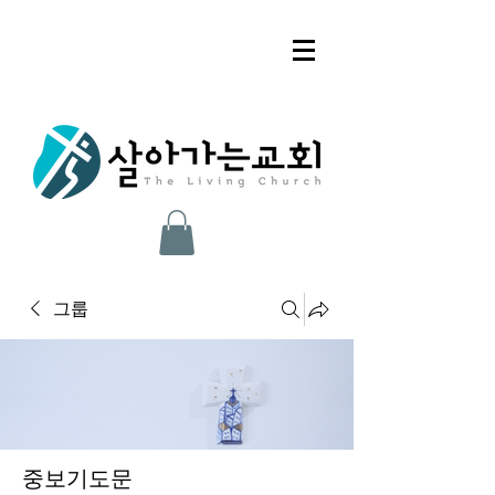
그룹
중보기도문