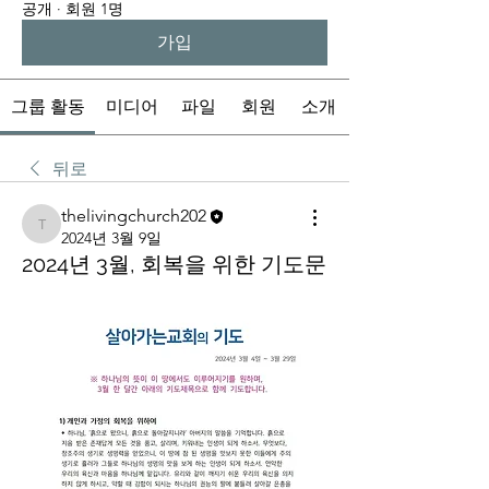
공개
·
회원 1명
가입
그룹 활동
미디어
파일
회원
소개
뒤로
thelivingchurch202
thelivingchurch202
2024년 3월 9일
2024년 3월, 회복을 위한 기도문